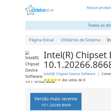
Nossos produt
Todos os dow
Página Inicial
Utilitários de Sistema
In
Intel(R) Chipset
10.1.20266.866
Intel(R) Chipset Device Software
❘
Comer
dos votos de
8
Versão mais recente
10.1.20266.8668