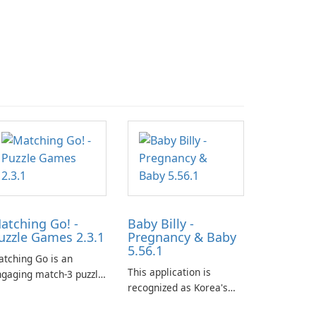
atching Go! -
Baby Billy -
uzzle Games 2.3.1
Pregnancy & Baby
5.56.1
tching Go is an
This application is
gaging match-3 puzzle
recognized as Korea's
me that invites
leading free platform for
ayers to join Chloe and