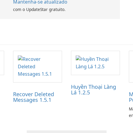
Mantenha-se atualizado
com o UpdateStar gratuito.
Huyền Thoại Làng
Lá 1.2.5
Recover Deleted
M
Messages 1.5.1
P
Ma
en
ga
pl