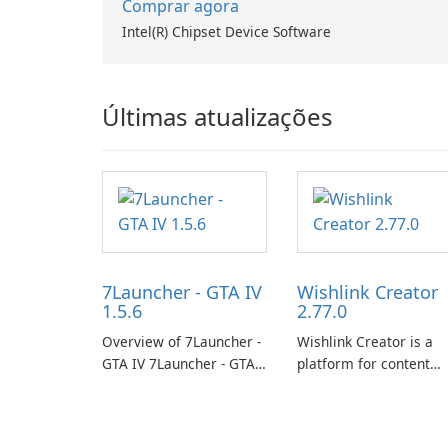
Comprar agora
Intel(R) Chipset Device Software
Últimas atualizações
7Launcher - GTA IV
Wishlink Creator
1.5.6
2.77.0
Overview of 7Launcher -
Wishlink Creator is a
GTA IV 7Launcher - GTA
platform for content
IV is a specialized
creators designed to
software application
monetize their work
designed to optimize the
through built-in brand