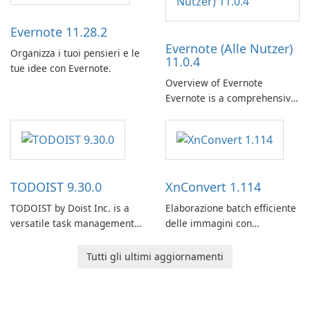
Evernote 11.28.2
Evernote (Alle Nutzer)
Organizza i tuoi pensieri e le
11.0.4
tue idee con Evernote.
Overview of Evernote
Evernote is a comprehensive
note-taking and organization
software designed to help
users capture, organize, and
access information across
multiple devices.
TODOIST 9.30.0
XnConvert 1.114
TODOIST by Doist Inc. is a
Elaborazione batch efficiente
versatile task management
delle immagini con
tool designed to help
XnConvert
individuals and teams
Tutti gli ultimi aggiornamenti
organize their work and
increase productivity.