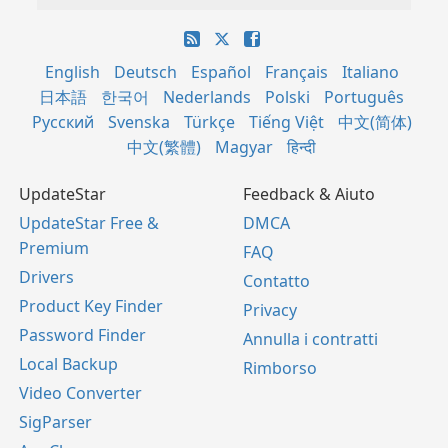
English
Deutsch
Español
Français
Italiano
日本語
한국어
Nederlands
Polski
Português
Русский
Svenska
Türkçe
Tiếng Việt
中文(简体)
中文(繁體)
Magyar
हिन्दी
UpdateStar
Feedback & Aiuto
UpdateStar Free &
DMCA
Premium
FAQ
Drivers
Contatto
Product Key Finder
Privacy
Password Finder
Annulla i contratti
Local Backup
Rimborso
Video Converter
SigParser